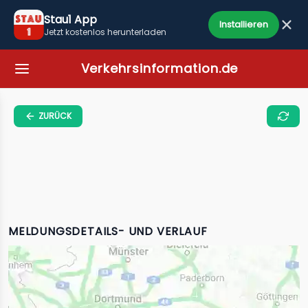
Stau1 App
Installieren
Jetzt kostenlos herunterladen
Verkehrsinformation.de
ZURÜCK
MELDUNGSDETAILS- UND VERLAUF