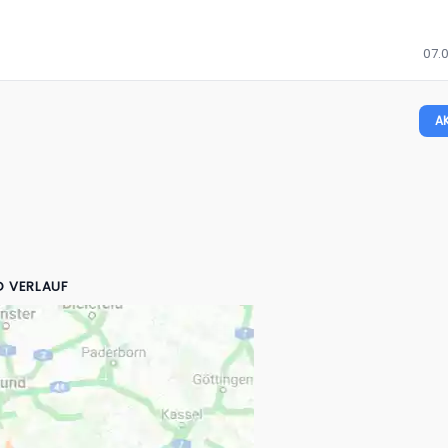
07.0
A
D VERLAUF