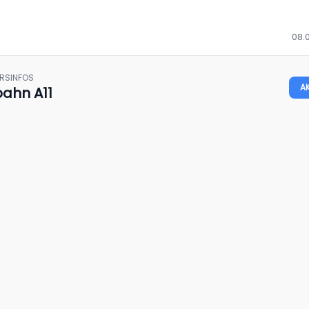
08.0
HRSINFOS
A
bahn A11