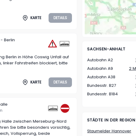
KARTE
DETAILS
- Berlin
n
SACHSEN-ANHALT
ng Berlin in Höhe Coswig Unfall auf
Autobahn A2
 linker Fahrstreifen blockiert, bitte
Autobahn A9
2 
Autobahn A38
KARTE
DETAILS
Bundesstr. B27
Bundesstr. B184
alle
in
STÄDTE IN DER REGION
g Halle zwischen Merseburg-Nord
en Sie bitte besonders vorsichtig,
Staumelder Hannover
reich, Vollsperrung, beide