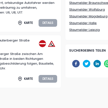
rt, ortskundige Autofahrer werden
Staumelder Braunschwe
eiträumig zu umfahren,
Staumelder Wolfsburg
: U6, U8, U17.
Staumelder Magdeburg
KARTE
DETAILS
Staumelder Halle
Staumelder Leipzig
auterberger Straße
SUCHERGEBNIS TEILEN
berger Straße zwischen Am
straße in beiden Richtungen
gsbeschilderung folgen, Baustelle,
 Uhr.
KARTE
DETAILS