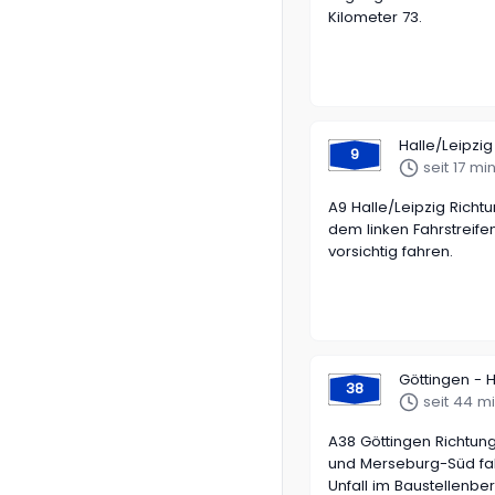
Kilometer 73.
Halle/Leipzig 
9
seit 17 mi
A9 Halle/Leipzig Richtu
dem linken Fahrstreifen,
vorsichtig fahren.
Göttingen - H
38
seit 44 m
A38 Göttingen Richtun
und Merseburg-Süd fahr
Unfall im Baustellenbe