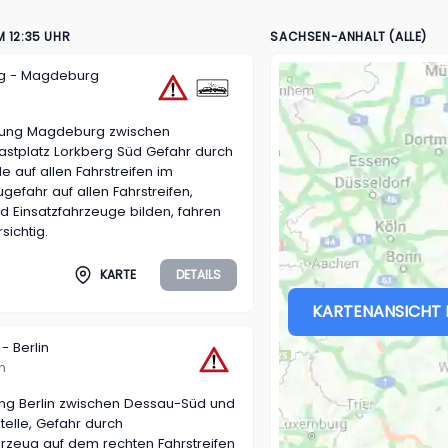
 12:35 UHR
SACHSEN-ANHALT (ALLE)
g - Magdeburg
tung Magdeburg zwischen
astplatz Lorkberg Süd Gefahr durch
le auf allen Fahrstreifen im
gefahr auf allen Fahrstreifen,
d Einsatzfahrzeuge bilden, fahren
sichtig.
KARTE
DETAILS
KARTENANSICHT 
- Berlin
n
tung Berlin zwischen Dessau-Süd und
elle, Gefahr durch
rzeug auf dem rechten Fahrstreifen