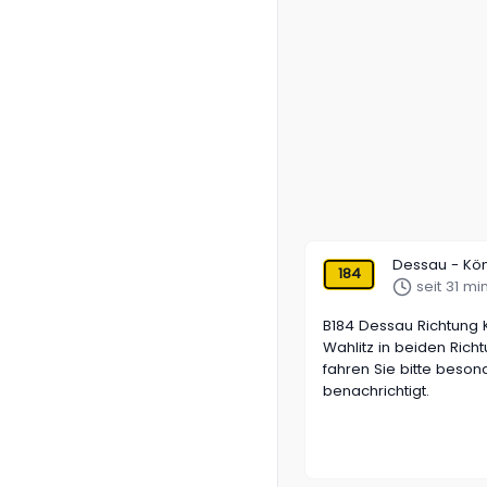
Dessau - Kö
184
seit 31 mi
B184 Dessau Richtung
Wahlitz in beiden Rich
fahren Sie bitte besonde
benachrichtigt.