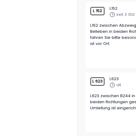
L152
L 152
seit 3 Std
L152 zwischen Abzwei
Belleben in beiden Rich
fahren Sie bitte besond
ist vor Ort.
L623
L 623
alt
L623 zwischen B244 in
beiden Richtungen ges
Umleitung ist eingericht