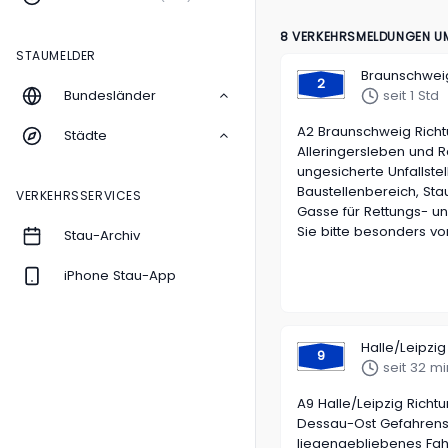
8 VERKEHRSMELDUNGEN UM
STAUMELDER
Braunschwei
2
Bundesländer
seit 1 Std
A2 Braunschweig Rich
Städte
Alleringersleben und R
ungesicherte Unfallstel
Baustellenbereich, Stau
VERKEHRSSERVICES
Gasse für Rettungs- un
Sie bitte besonders vor
Stau-Archiv
iPhone Stau-App
Halle/Leipzig 
9
seit 32 mi
A9 Halle/Leipzig Rich
Dessau-Ost Gefahrenst
liegengebliebenes Fah