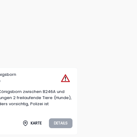
nigsborn
n
 Königsborn zwischen B246A und
tungen 2 freilaufende Tiere (Hunde),
rs vorsichtig, Polizei ist
KARTE
DETAILS