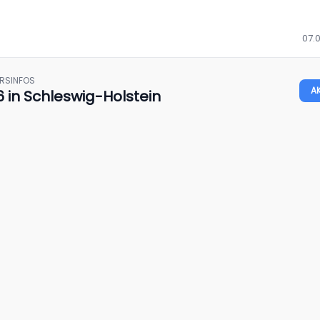
07.0
HRSINFOS
A
 in Schleswig-Holstein