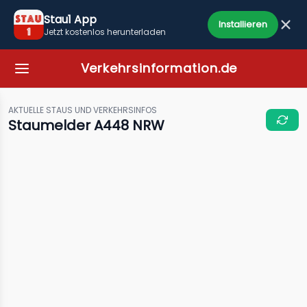
Stau1 App
Installieren
Jetzt kostenlos herunterladen
Verkehrsinformation.de
AKTUELLE STAUS UND VERKEHRSINFOS
Staumelder A448 NRW