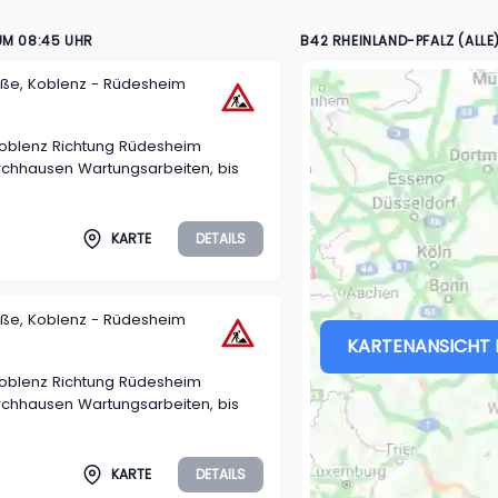
M 08:45 UHR
B42 RHEINLAND-PFALZ (ALLE
aße, Koblenz - Rüdesheim
Koblenz Richtung Rüdesheim
chhausen Wartungsarbeiten, bis
KARTE
DETAILS
aße, Koblenz - Rüdesheim
KARTENANSICHT 
Koblenz Richtung Rüdesheim
chhausen Wartungsarbeiten, bis
KARTE
DETAILS