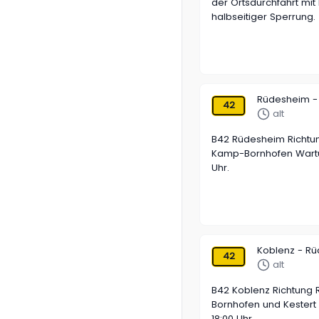
der Ortsdurchfahrt mi
halbseitiger Sperrung.
Rüdesheim -
42
alt
B42 Rüdesheim Richtun
Kamp-Bornhofen Wartun
Uhr.
Koblenz - R
42
alt
B42 Koblenz Richtung
Bornhofen und Kestert 
18:00 Uhr.