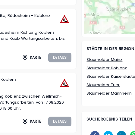
aße, Rüdesheim - Koblenz
Rüdesheim Richtung Koblenz
und Kaub Wartungsarbeiten, bis
STÄDTE IN DER REGION
KARTE
DETAILS
Staumelder Mainz
Staumelder Koblenz
Staumelder Kaiserslaut
 Koblenz
Staumelder Trier
Staumelder Mannheim
ng Koblenz zwischen Wellmich-
Wartungsarbeiten, von 17.08.2026
6 18:00 Uhr.
SUCHERGEBNIS TEILEN
KARTE
DETAILS