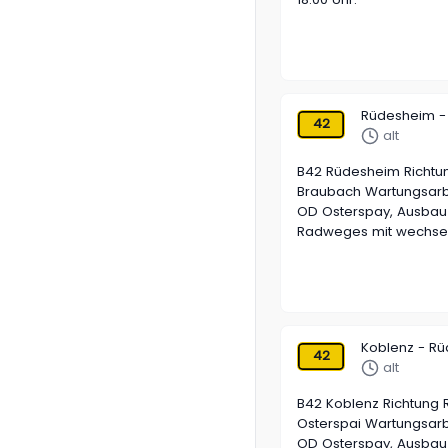
Rüdesheim -
42
alt
B42 Rüdesheim Richtu
Braubach Wartungsarbei
OD Osterspay, Ausbau 
Radweges mit wechsels
Koblenz - R
42
alt
B42 Koblenz Richtung
Osterspai Wartungsarbe
OD Osterspay, Ausbau 