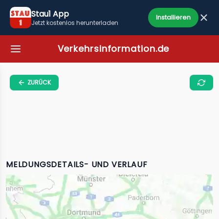
Stau1 App
Installieren
Jetzt kostenlos herunterladen
Verkehrsinformation.de
ZURÜCK
MELDUNGSDETAILS- UND VERLAUF