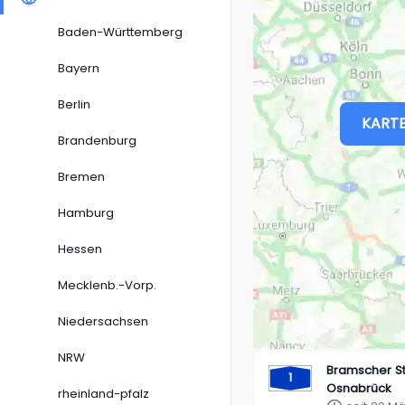
Baden-Württemberg
Bayern
Berlin
KARTE
Brandenburg
Bremen
Hamburg
Hessen
Mecklenb.-Vorp.
Niedersachsen
NRW
Bramscher S
1
Osnabrück
rheinland-pfalz