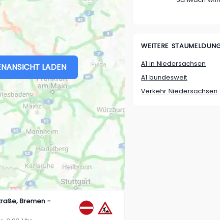
WEITERE STAUMELDUN
A1
in
Niedersachsen
NANSICHT LADEN
A1
bundesweit
Verkehr
Niedersachsen
traße, Bremen -