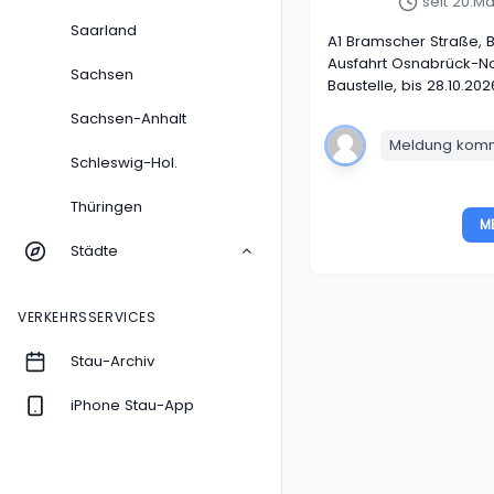
seit 20.Mä
Saarland
A1
Bramscher Straße, 
Ausfahrt Osnabrück-No
Sachsen
Baustelle, bis 28.10.202
Sachsen-Anhalt
Meldung komme
Schleswig-Hol.
Thüringen
M
Städte
VERKEHRSSERVICES
Stau-Archiv
iPhone Stau-App