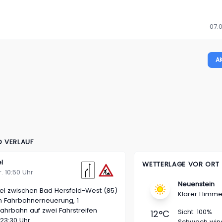
07.
A
D VERLAUF
l
WETTERLAGE VOR ORT
r. 10:50 Uhr
Neuenstein
el
zwischen Bad Hersfeld-West (85)
Klarer Himme
n
Fahrbahnerneuerung, 1
Fahrbahn auf zwei Fahrstreifen
Sicht:
100%
12
°C
 23:30 Uhr
Schwach win