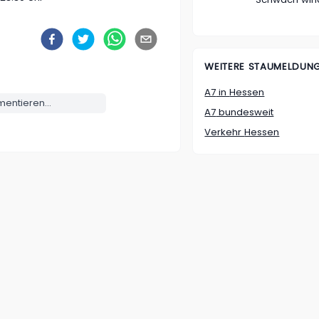
WEITERE STAUMELDUN
A7
in
Hessen
ntieren...
A7
bundesweit
Verkehr
Hessen