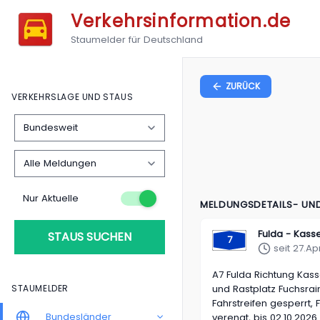
Verkehrsinformation.de
Staumelder für Deutschland
ZURÜCK
VERKEHRSLAGE UND STAUS
Nur Aktuelle
MELDUNGSDETAILS- UN
Fulda - Kasse
STAUS SUCHEN
7
seit 27.Ap
A7
Fulda Richtung Kass
STAUMELDER
und Rastplatz Fuchsrai
Fahrstreifen gesperrt, 
Bundesländer
verengt, bis 02.10.2026