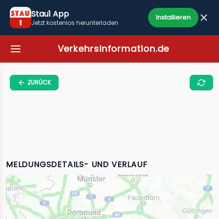
Stau1 App
Installieren
Jetzt kostenlos herunterladen
Verkehrsinformation.de
ZURÜCK
MELDUNGSDETAILS- UND VERLAUF