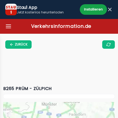
Stau1 App
Installieren
Jetzt kostenlos herunterladen
Verkehrsinformation.de
ZURÜCK
B265 PRÜM - ZÜLPICH