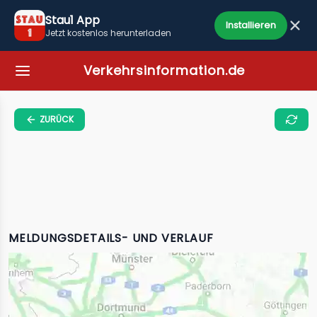
Stau1 App
Installieren
Jetzt kostenlos herunterladen
Verkehrsinformation.de
ZURÜCK
MELDUNGSDETAILS- UND VERLAUF