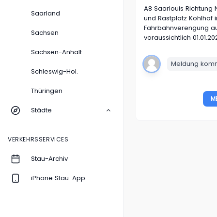
A8
Saarlouis Richtung
Saarland
und Rastplatz Kohlhof 
Fahrbahnverengung auf 
Sachsen
voraussichtlich 01.01.20
Sachsen-Anhalt
Meldung komme
Schleswig-Hol.
Thüringen
M
Städte
VERKEHRSSERVICES
Stau-Archiv
iPhone Stau-App