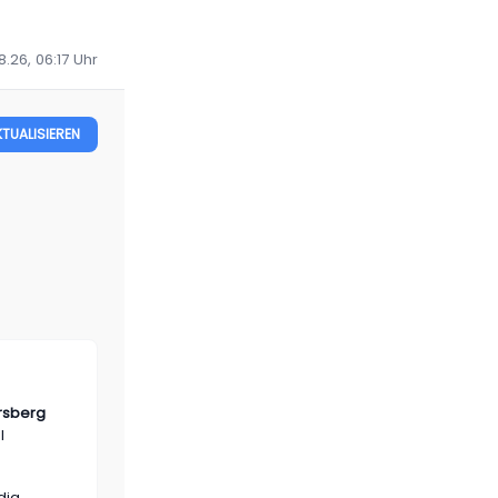
8.26, 06:17
Uhr
KTUALISIEREN
rsberg
l
dig