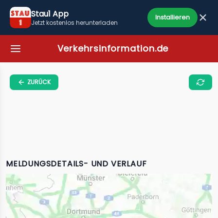
Stau1 App
Installieren
Jetzt kostenlos herunterladen
Verkehrsinformation.de
ZURÜCK
MELDUNGSDETAILS- UND VERLAUF