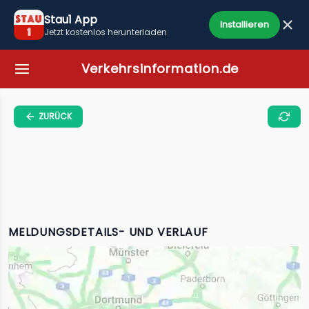
Stau1 App
Installieren
Jetzt kostenlos herunterladen
Verkehrsinformation.de
ZURÜCK
MELDUNGSDETAILS- UND VERLAUF