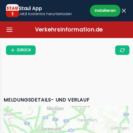
Stau1 App
Installieren
Jetzt kostenlos herunterladen
Verkehrsinformation.de
ZURÜCK
MELDUNGSDETAILS- UND VERLAUF