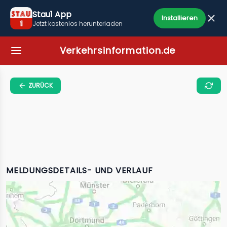
Stau1 App
Installieren
Jetzt kostenlos herunterladen
Verkehrsinformation.de
ZURÜCK
MELDUNGSDETAILS- UND VERLAUF