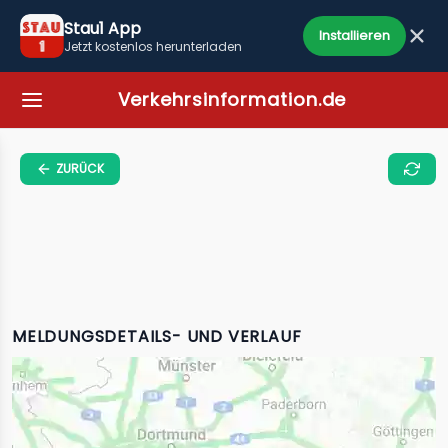
Stau1 App
Installieren
Jetzt kostenlos herunterladen
Verkehrsinformation.de
ZURÜCK
MELDUNGSDETAILS- UND VERLAUF