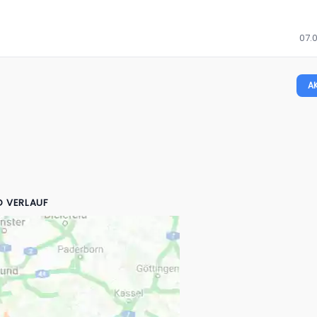
07.0
A
D VERLAUF