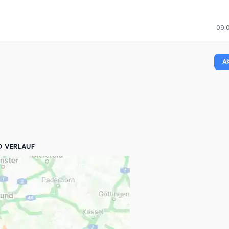
09.0
A
D VERLAUF