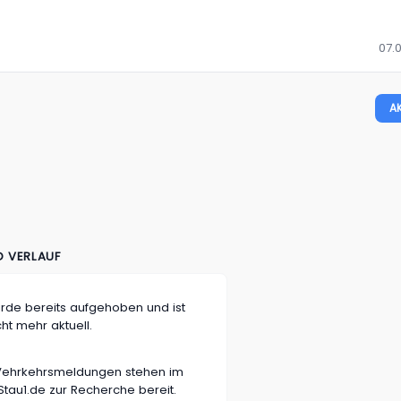
07.0
A
D VERLAUF
rde bereits aufgehoben und ist
cht mehr aktuell.
n Vehrkehrsmeldungen stehen im
tau1.de zur Recherche bereit.