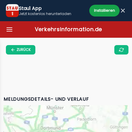
Stau1 App
Installieren
Jetzt kostenlos herunterladen
Verkehrsinformation.de
ZURÜCK
MELDUNGSDETAILS- UND VERLAUF