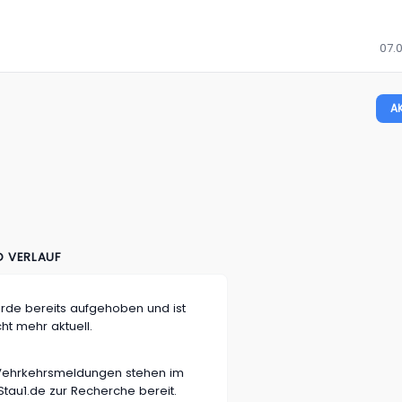
07.
A
D VERLAUF
rde bereits aufgehoben und ist
cht mehr aktuell.
n Vehrkehrsmeldungen stehen im
tau1.de zur Recherche bereit.