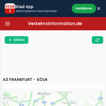
Stau1 App
Installieren
Jetzt kostenlos herunterladen
Verkehrsinformation.de
ZURÜCK
A3 FRANKFURT - KÖLN