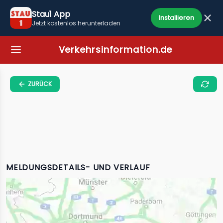
Stau1 App
Installieren
Jetzt kostenlos herunterladen
Verkehrsinformation.de
ZURÜCK
MELDUNGSDETAILS- UND VERLAUF