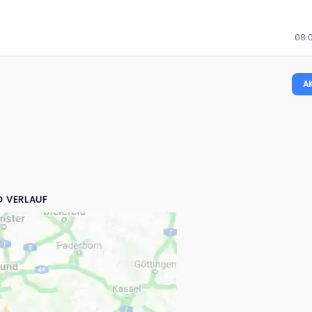
08.
A
D VERLAUF