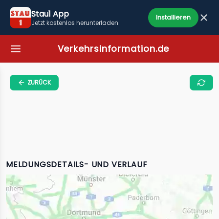
Stau1 App
Installieren
Jetzt kostenlos herunterladen
Verkehrsinformation.de
ZURÜCK
MELDUNGSDETAILS- UND VERLAUF