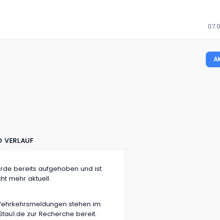
07.
A
D VERLAUF
rde bereits aufgehoben und ist
cht mehr aktuell.
n Vehrkehrsmeldungen stehen im
tau1.de zur Recherche bereit.