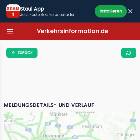
Stau1 App
Installieren
Jetzt kostenlos herunterladen
Verkehrsinformation.de
ZURÜCK
MELDUNGSDETAILS- UND VERLAUF