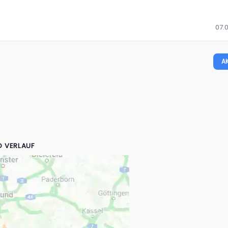
07.0
A
D VERLAUF