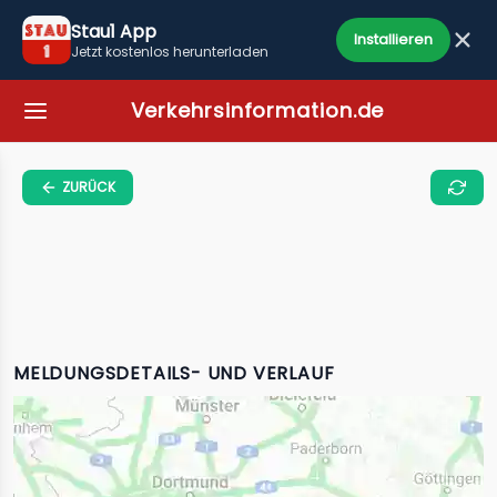
Stau1 App
Installieren
Jetzt kostenlos herunterladen
Verkehrsinformation.de
ZURÜCK
MELDUNGSDETAILS- UND VERLAUF