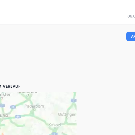
06.
A
D VERLAUF