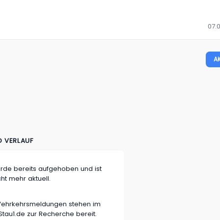
07.0
A
D VERLAUF
rde bereits aufgehoben und ist
cht mehr aktuell.
n Vehrkehrsmeldungen stehen im
tau1.de zur Recherche bereit.