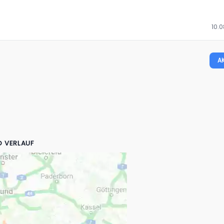
10.0
A
D VERLAUF