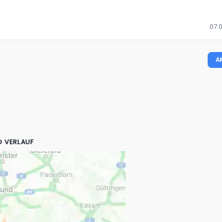
07.0
A
D VERLAUF