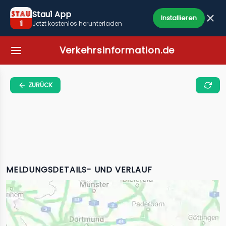
Stau1 App
Installieren
Jetzt kostenlos herunterladen
Verkehrsinformation.de
ZURÜCK
MELDUNGSDETAILS- UND VERLAUF