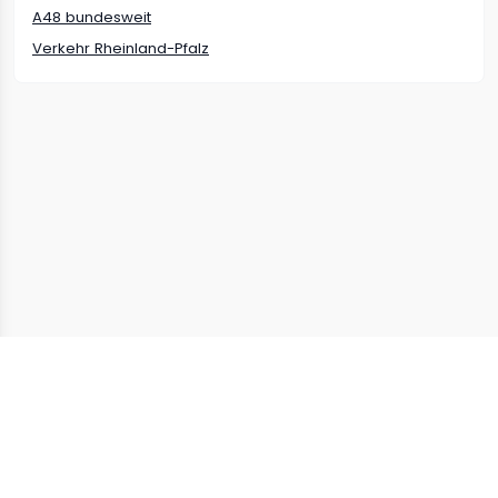
A48
bundesweit
Verkehr
Rheinland-Pfalz