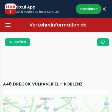
Stau1 App
Installieren
Jetzt kostenlos herunterladen
Verkehrsinformation.de
ZURÜCK
A48 DREIECK VULKANEIFEL - KOBLENZ