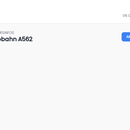
06.
HRSINFOS
A
obahn A562