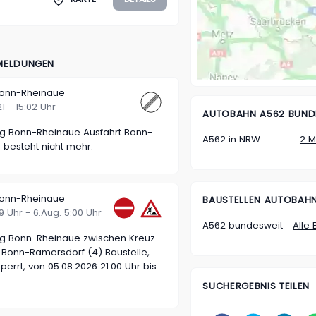
 MELDUNGEN
Bonn-Rheinaue
21 - 15:02 Uhr
AUTOBAHN A562 BUND
ng Bonn-Rheinaue Ausfahrt Bonn-
A562 in NRW
2 
 besteht nicht mehr.
Bonn-Rheinaue
BAUSTELLEN
AUTOBAHN
:29 Uhr - 6.Aug. 5:00 Uhr
A562 bundesweit
Alle 
ng Bonn-Rheinaue zwischen Kreuz
 Bonn-Ramersdorf (4) Baustelle,
errt, von 05.08.2026 21:00 Uhr bis
SUCHERGEBNIS TEILEN