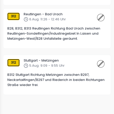
Reutlingen - Bad Urach
312
6.Aug. 11:26 - 12:46 Uhr
B28, B312, B313 Reutlingen Richtung Bad Urach zwischen
Reutlingen-Sondelfingen/Industriegebiet In Laisen und
Metzingen-West/B28 Unfallstelle geräumt.
Stuttgart - Metzingen
312
5.Aug. 9:09 - 9:55 Uhr
B312 Stuttgart Richtung Metzingen zwischen B297,
Neckartailfingen/B297 und Riederich in beiden Richtungen
Straße wieder frei.