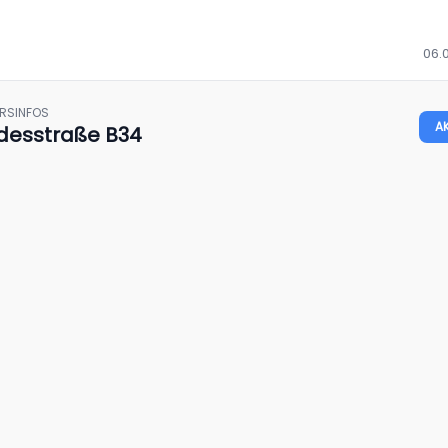
06.0
HRSINFOS
A
desstraße B34