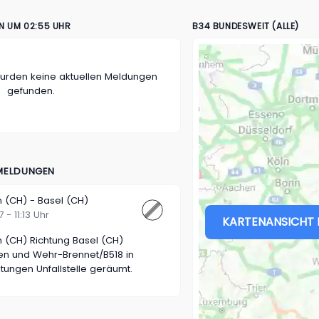
N UM 02:55 UHR
B34 BUNDESWEIT (ALLE)
wurden keine aktuellen Meldungen
gefunden.
 MELDUNGEN
 (CH) - Basel (CH)
 - 11:13 Uhr
KARTENANSICHT 
n (CH) Richtung Basel (CH)
en und Wehr-Brennet/B518 in
htungen Unfallstelle geräumt.