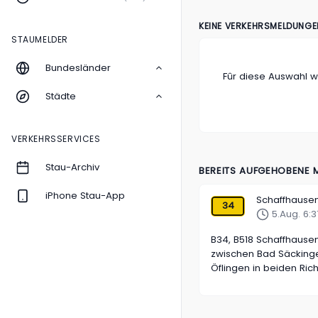
KEINE VERKEHRSMELDUNGE
STAUMELDER
Bundesländer
Fûr diese Auswahl 
Städte
VERKEHRSSERVICES
Stau-Archiv
BEREITS AUFGEHOBENE
iPhone Stau-App
Schaffhausen
34
5.Aug. 6:37
B34, B518 Schaffhause
zwischen Bad Säcking
Öflingen in beiden Ric