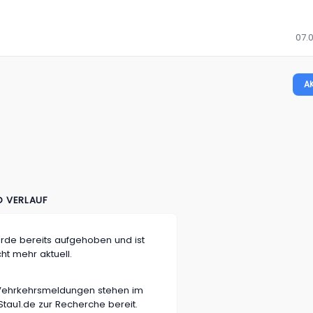
07.0
A
D VERLAUF
rde bereits aufgehoben und ist
cht mehr aktuell.
n Vehrkehrsmeldungen stehen im
tau1.de zur Recherche bereit.