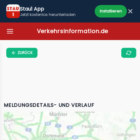
Stau1 App
Installieren
Jetzt kostenlos herunterladen
Verkehrsinformation.de
ZURÜCK
MELDUNGSDETAILS- UND VERLAUF