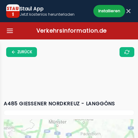
Stau1 App
Installieren
Jetzt kostenlos herunterladen
Verkehrsinformation.de
ZURÜCK
A485 GIESSENER NORDKREUZ - LANGGÖNS