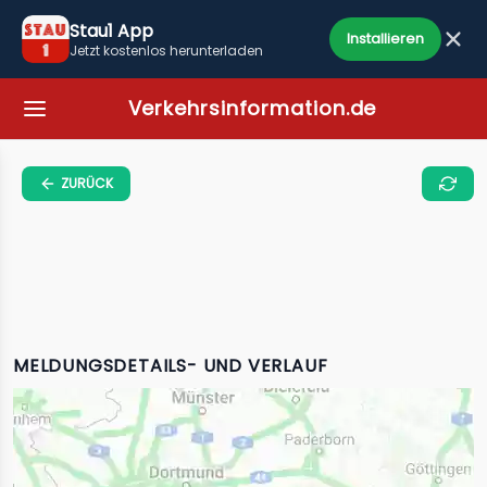
Stau1 App
Installieren
Jetzt kostenlos herunterladen
Verkehrsinformation.de
ZURÜCK
MELDUNGSDETAILS- UND VERLAUF