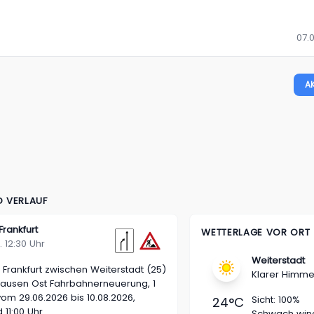
07.0
A
D VERLAUF
Frankfurt
WETTERLAGE VOR ORT
. 12:30 Uhr
Weiterstadt
Frankfurt
zwischen Weiterstadt (25)
Klarer Himme
hausen Ost
Fahrbahnerneuerung, 1
vom 29.06.2026 bis 10.08.2026,
Sicht:
100%
24
°C
 11:00 Uhr
Schwach win