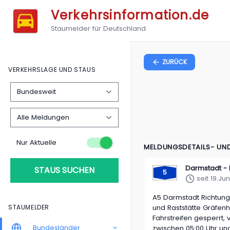
Verkehrsinformation.de
Staumelder für Deutschland
ZURÜCK
VERKEHRSLAGE UND STAUS
Nur Aktuelle
MELDUNGSDETAILS- UN
Darmstadt - 
STAUS SUCHEN
5
seit 19.Jun
A5
Darmstadt Richtung 
STAUMELDER
und Raststätte Gräfen
Fahrstreifen gesperrt, 
Bundesländer
zwischen 05:00 Uhr und