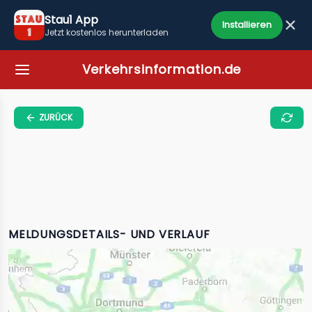
Stau1 App
Installieren
Jetzt kostenlos herunterladen
Verkehrsinformation.de
ZURÜCK
MELDUNGSDETAILS- UND VERLAUF