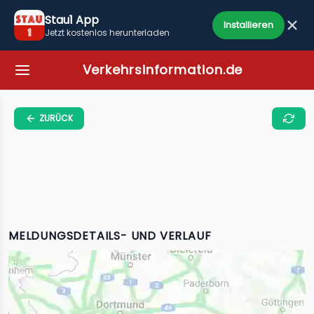
Stau1 App
Installieren
Jetzt kostenlos herunterladen
Verkehrsinformation.de
ZURÜCK
MELDUNGSDETAILS- UND VERLAUF